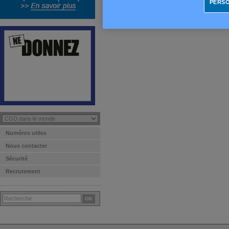
l’IBAN.
PERSO
en savoir plus
>>
en sav
Numéros utiles
Nous contacter
Sécurité
Recrutement