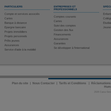
PARTICULIERS
ENTREPRISES ET
SPÉCI
PROFESSIONNELS
Compte et services associés
Enfant
Comptes courants
Cartes
Collég
Cartes
Banque à distance
Etudia
Suivi des comptes
Epargne bancaire
Jeunes
Gestion des flux
Projets immobiliers
Financements
Projets personnels
Assurances
Prêts jeunes
Garanties
Assurances
Se développer à l'international
Service d'aide à la mobilité
Plan du site
Nous Contacter
Tarifs et Conditions
Réclamations
Hum
2026 Caixa Gera