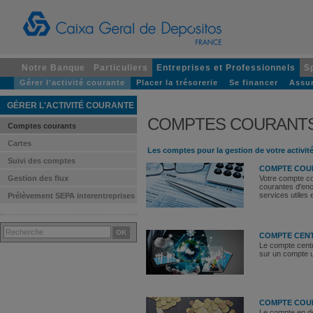
Notre Banque
Particuliers
Entreprises et Professionnels
S
Gérer l'activité courante
Placer la trésorerie
Se financer
Assur
GÉRER L'ACTIVITÉ COURANTE
COMPTES COURANT
Comptes courants
Cartes
Les comptes pour la gestion de votre activit
Suivi des comptes
COMPTE COU
Gestion des flux
Votre compte co
courantes d'en
services utiles
Prélèvement SEPA interentreprises
COMPTE CEN
Le compte centr
sur un compte 
COMPTE COUR
Le compte en dev