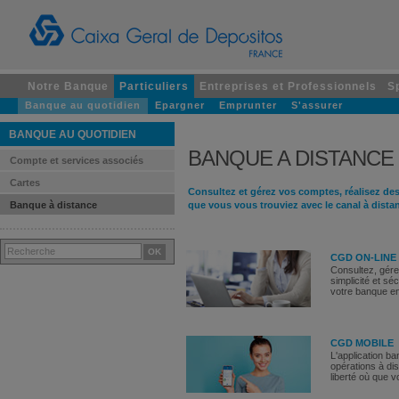
Notre Banque
Particuliers
Entreprises et Professionnels
S
Banque au quotidien
Epargner
Emprunter
S'assurer
BANQUE AU QUOTIDIEN
BANQUE A DISTANCE
Compte et services associés
Cartes
Consultez et gérez vos comptes, réalisez des 
Banque à distance
que vous vous trouviez avec le canal à dista
CGD ON-LINE
Consultez, gére
simplicité et s
votre banque en
CGD MOBILE
L'application b
opérations à dis
liberté où que 