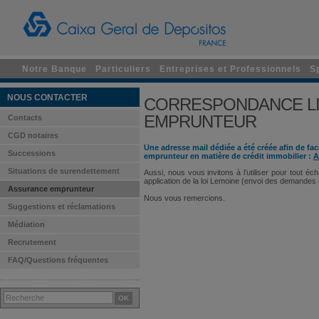
Notre Banque
Particuliers
Entreprises et Professionnels
S
NOUS CONTACTER
CORRESPONDANCE LI
EMPRUNTEUR
Contacts
CGD notaires
Une adresse mail dédiée a été créée afin de fac
Successions
emprunteur en matière de crédit immobilier :
A
Situations de surendettement
Aussi, nous vous invitons à l’utiliser pour tout
application de la loi Lemoine (envoi des demandes
Assurance emprunteur
Nous vous remercions.
Suggestions et réclamations
Médiation
Recrutement
FAQ/Questions fréquentes