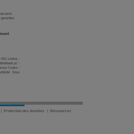
 qui peut
 garanties.
ement
9-001 Lisboa -
delidade.pt -
fense Cedex -
blicité. Sous
Protection des données
Ressources