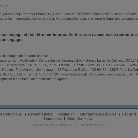
quille
 gardiez toujours l'esprit tranquille, Caixa Geral de Depósitos met en place une assurance**
arge les mensualités de votre crédit. Votre conseiller vous précisera le détail des prestations
vous engage et doit être remboursé. Vérifiez vos capacités de rembours
ous engager.
e d'acceptation de votre dossier.
ouverts par : Fidelidade - Companhia de Seguros, S.A. - Siège : Largo do Calhariz, 30 124
IPC e Matrícula 500 918 880, CRC Lisboa - Capital Social EUR 509.263.524 - www.fi
e France : Tour Aurore, 19ème étage - 18 Place des Reflets - CS 90462 - 92976 Paris La Dé
 413 175 191 - Tél. 01 40 17 67 20 - www.fidelidade.fr - Document non contractuel - Pu
eptation du dossier. Voir conditions en agence.
 et Conditions
Réclamations
Médiation
Informations Légales
Sécurité
Humaines
Open Banking
2026 Caixa Geral de Depósitos, SA. Tous droits réservés.