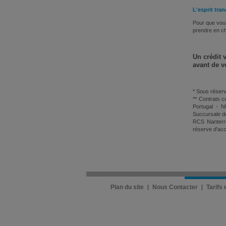
L'esprit tran
Pour que vous
prendre en ch
Un crédit 
avant de v
* Sous réserv
** Contrats c
Portugal - N
Succursale d
RCS Nanterre
réserve d'acc
Plan du site
Nous Contacter
Tarifs