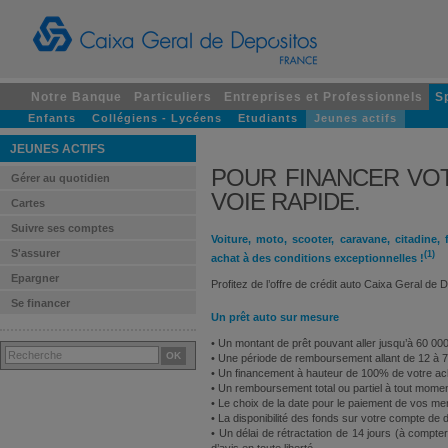
Notre Banque
Particuliers
Entreprises et Professionnels
S
Enfants
Collégiens - Lycéens
Etudiants
Jeunes actifs
JEUNES ACTIFS
POUR FINANCER VOT
Gérer au quotidien
VOIE RAPIDE.
Cartes
Suivre ses comptes
Voiture, moto, scooter, caravane, citadine, 
S'assurer
(1)
achat à des conditions exceptionnelles !
Epargner
Profitez de l’offre de crédit auto Caixa Geral de 
Se financer
Un prêt auto sur mesure
• Un montant de prêt pouvant aller jusqu’à 60 00
• Une période de remboursement allant de 12 à 
• Un financement à hauteur de 100% de votre a
• Un remboursement total ou partiel à tout momen
• Le choix de la date pour le paiement de vos me
• La disponibilité des fonds sur votre compte de 
• Un délai de rétractation de 14 jours (à compter