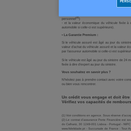
• La Garan
tie Standard :
PERSO
L’assureur verse la différence positive entre :
- l’encours financier résiduel (augmenté de l’
(4)
personnel
)
- et la valeur économique du véhicule fixée à d
automobile si celle-ci est supérieure).
• La Garantie Premium :
Si le véhicule assuré est âgé au jour du sinistr
valeur d’achat du véhicule assuré et la valeur éc
par l’assureur automobile si celle-ci est supérieur
Si le véhicule est âgé au jour du sinistre de 24 
fixée à dire d’expert au jour du sinistre.
Vous souhaitez en savoir plus ?
N’hésitez pas à prendre contact avec votre consei
ou bien vous rencontrer.
Un crédit vous engage et doit êtr
Vérifiez vos capacités de rembour
(1) Voir conditions en agence. Sous réserve d’accep
(2) Le contrat d’assurance Perte Financière est s
do Calhariz, 30 1249-001 Lisboa - Portugal - NIPC
www.fidelidade.pt - Succursale de France : Tour 