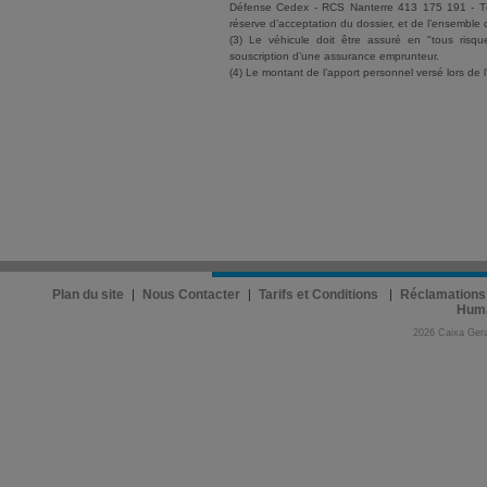
Défense Cedex - RCS Nanterre 413 175 191 - Tél
réserve d’acceptation du dossier, et de l’ensemble 
(3) Le véhicule doit être assuré en "tous ris
souscription d’une assurance emprunteur.
(4) Le montant de l’apport personnel versé lors de l
Plan du site
Nous Contacter
Tarifs et Conditions
Réclamations
Hum
2026 Caixa Gera