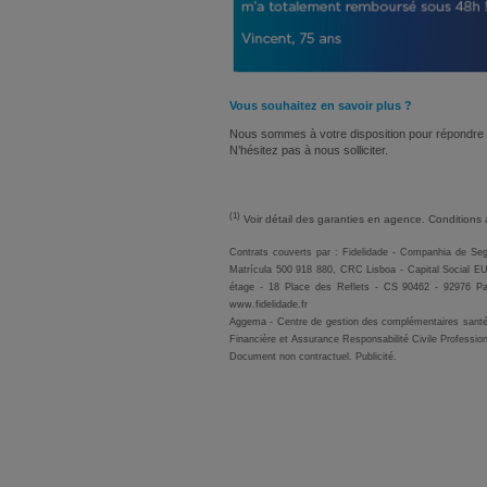
Vous souhait
ez en savoir plus ?
Nous sommes à votre disposition pour répondre 
N’hésitez pas à nous solliciter.
(1)
Voir détail des garanties en agence. Conditions
Contrats couverts par : Fidelidade - Companhia de Seg
Matrícula 500 918 880, CRC Lisboa - Capital Social EU
étage - 18 Place des Reflets - CS 90462 - 92976 P
www.fidelidade.fr
Aggema - Centre de gestion des complémentaires sant
Financière et Assurance Responsabilité Civile Professio
Document non contractuel. Publicité.