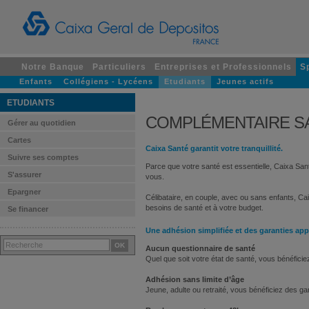
Notre Banque
Particuliers
Entreprises et Professionnels
S
Enfants
Collégiens - Lycéens
Etudiants
Jeunes actifs
ETUDIANTS
COMPLÉMENTAIRE SA
Gérer au quotidien
Cartes
Caixa Santé garantit votre tranquillité.
Suivre ses comptes
Parce que votre santé est essentielle, Caixa S
S'assurer
vous.
Epargner
Célibataire, en couple, avec ou sans enfants, C
besoins de santé et à votre budget.
Se financer
Une adhésion simplifiée et des garanties app
Aucun questionnaire de santé
Quel que soit votre état de santé, vous bénéficie
Adhésion sans limite d’âge
Jeune, adulte ou retraité, vous bénéficiez des ga