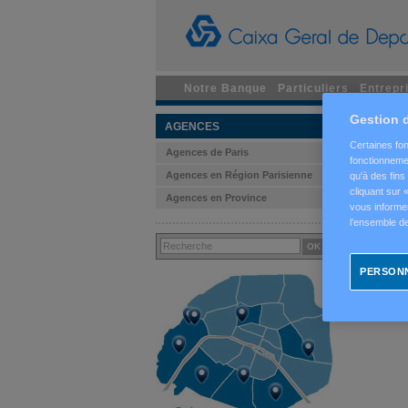
Notre Banque
Particuliers
Entrepr
AGEN
Gestion d
AGENCES
Certaines fon
Adresse : 96
Agences de Paris
fonctionnemen
Code postal
Agences en Région Parisienne
qu'à des fin
cliquant sur
Téléphone :
Agences en Province
vous informer
l’ensemble de
Horaires d'ouv
Du
lundi au j
le
vendredi
d
PERSONN