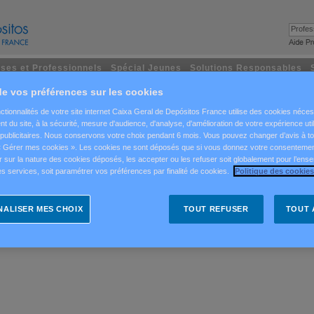
Profess
ises et Professionnels
Spécial Jeunes
Solutions Responsables
CE CENTRALE (ENTREPRISES)
e vos préférences sur les cookies
ctionnalités de votre site internet Caixa Geral de Depósitos France utilise des cookies néce
, Avenue d’Iéna, Paris
t du site, à la sécurité, mesure d'audience, d'analyse, d'amélioration de votre expérience util
 : 75116
s publicitaires. Nous conservons votre choix pendant 6 mois. Vous pouvez changer d’avis à 
 « Gérer mes cookies ». Les cookies ne sont déposés que si vous donnez votre consenteme
 01 40 69 59 02
 sur la nature des cookies déposés, les accepter ou les refuser soit globalement pour l’ense
s services, soit paramétrer vos préférences par finalité de cookies.
Politique des cookies
erture au public:
eudi
de 9h à 12h30 et de 13h30 à 17h,
e 9h à 12h30
(fermeture l’après-midi)
ALISER MES CHOIX
TOUT REFUSER
TOUT 